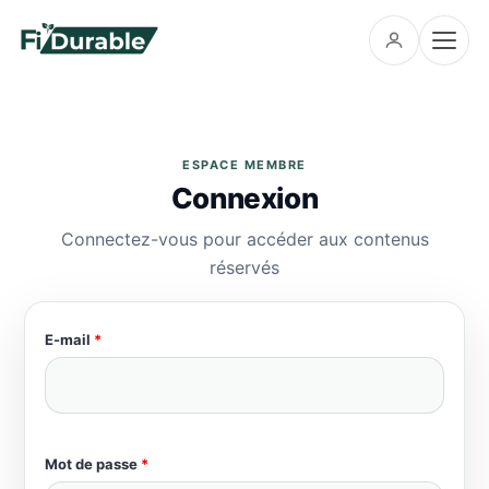
Menu
ESPACE MEMBRE
Connexion
Le réseau
▾
Candidater
Connectez-vous pour accéder aux contenus
Mission
réservés
Partenaires
Se connecter
Marraines & Parrains
Initiatives
E-mail
*
▾
Notre équipe
Mentorat
Events
Jobboard
Mot de passe
*
Podcasts